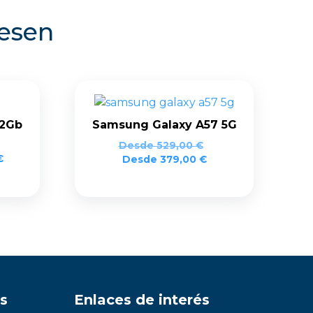
resen
12Gb
Samsung Galaxy A57 5G
Desde
529,00
€
El
€
Desde
379,00
€
precio
actual
es:
€.
879,00 €.
s
Enlaces de interés