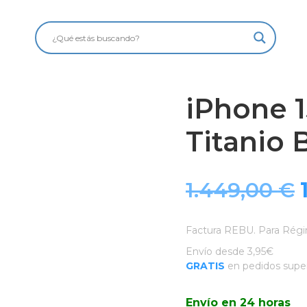
iPhone 1
Titanio 
1.449,00
€
Factura REBU. Para Régi
Envío desde 3,95€
GRATIS
en pedidos super
Envío en 24 horas