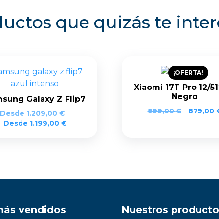
uctos que quizás te inte
¡OFERTA!
Xiaomi 17T Pro 12/5
Negro
sung Galaxy Z Flip7
El
999,00
€
879,00
Desde
1.209,00
€
precio
Desde
1.199,00
€
original
era:
999,00 
más vendidos
Nuestros producto