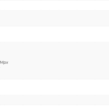
2 Mpx
x