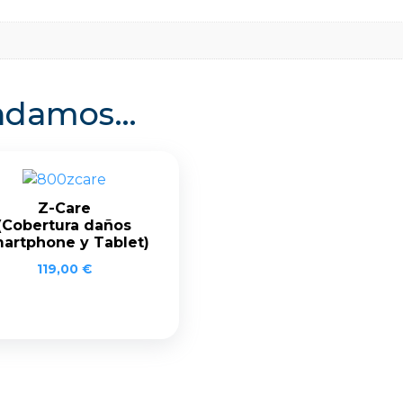
endamos…
Z-Care
(Cobertura daños
artphone y Tablet)
119,00
€