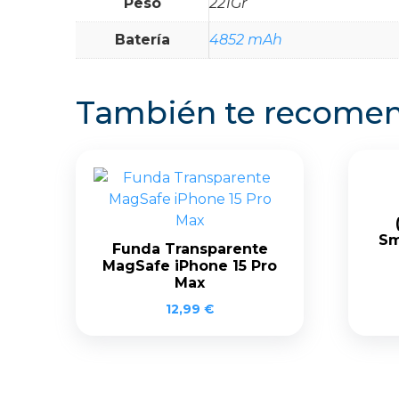
Peso
221Gr
Batería
4852 mAh
También te recom
Sm
Funda Transparente
MagSafe iPhone 15 Pro
Max
12,99
€