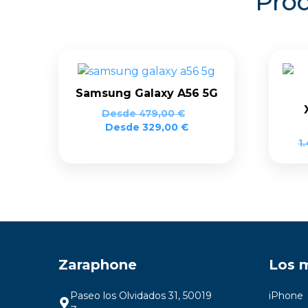
Prod
Samsung Galaxy A56 5G
Desde
479,00
€
Desde
329,00
€
1
Zaraphone
Los 
Paseo los Olvidados 31, 50019
iPhone