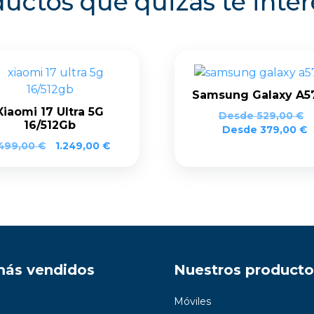
uctos que quizás te inte
Samsung Galaxy A5
Xiaomi 17 Ultra 5G
Desde
529,00
€
16/512Gb
Desde
379,00
€
.499,00
€
1.249,00
€
más vendidos
Nuestros producto
Móviles