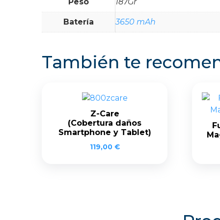
Peso
187Gr
Batería
3650 mAh
También te recom
Z-Care
(Cobertura daños
F
Smartphone y Tablet)
Ma
119,00
€