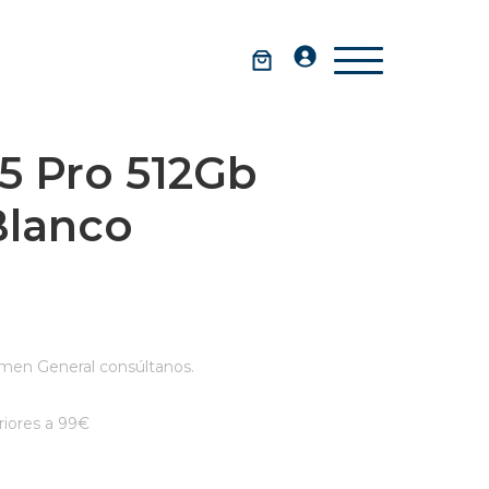
5 Pro 512Gb
Blanco
men General consúltanos.
iores a 99€