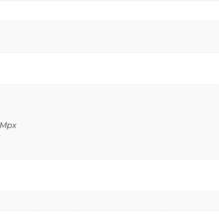
2 Mpx
x