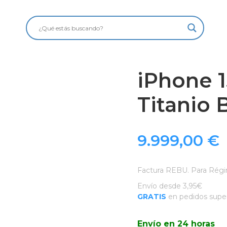
iPhone 1
Titanio 
9.999,00
€
Factura REBU. Para Régi
Envío desde 3,95€
GRATIS
en pedidos super
Envío en 24 horas