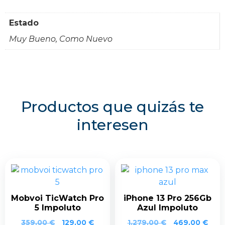
Estado
Muy Bueno, Como Nuevo
Productos que quizás te
interesen
Mobvoi TicWatch Pro
iPhone 13 Pro 256Gb
5 Impoluto
Azul Impoluto
359,00
€
129,00
€
1.279,00
€
469,00
€