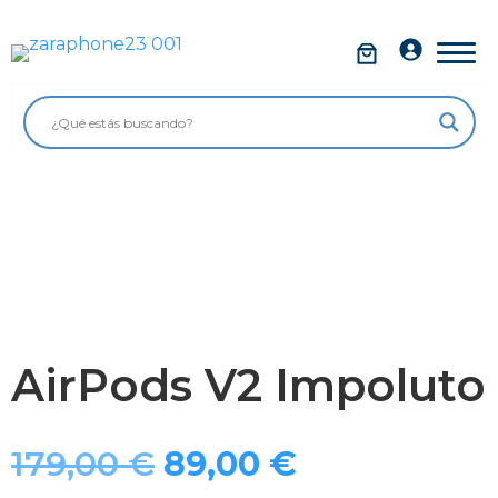
Saltar
al
Móviles
contenido
Impolutos
Relojes
Tablets
Ordenadores
Audio
Accesorios
AirPods V2 Impoluto
Garantía Zaraphone
179,00
€
89,00
€