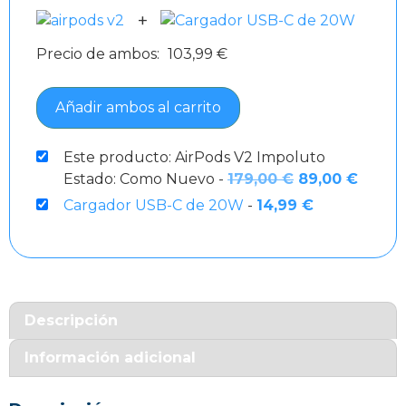
+
Precio de ambos:
103,99
€
Añadir ambos al carrito
Este producto: AirPods V2 Impoluto
El
El
Estado: Como Nuevo
-
179,00
€
89,00
€
precio
preci
Cargador USB-C de 20W
-
14,99
€
original
actual
era:
es:
179,00 €.
89,00 
Descripción
Información adicional