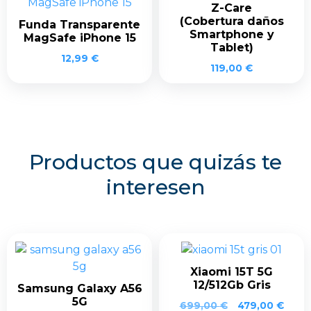
Z-Care
(Cobertura daños
Funda Transparente
Smartphone y
MagSafe iPhone 15
Tablet)
12,99
€
119,00
€
Productos que quizás te
interesen
Xiaomi 15T 5G
12/512Gb Gris
Samsung Galaxy A56
5G
El
El
699,00
€
479,00
€