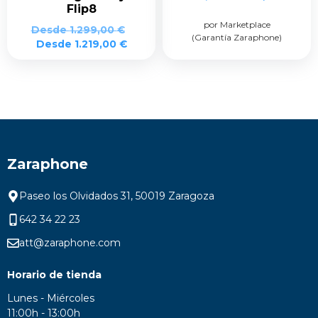
Flip8
precio
prec
original
actua
por Marketplace
Desde
1.299,00
€
(Garantía Zaraphone)
era:
es:
Desde
1.219,00
€
699,00 €.
479,0
Zaraphone
Paseo los Olvidados 31, 50019 Zaragoza
642 34 22 23
att@zaraphone.com
Horario de tienda
Lunes - Miércoles
11:00h - 13:00h