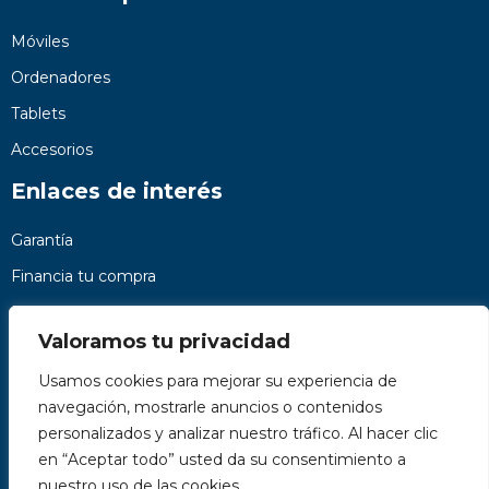
Móviles
Ordenadores
Tablets
Accesorios
Enlaces de interés
Garantía
Financia tu compra
Preguntas frecuentes
Valoramos tu privacidad
Nosotros
Usamos cookies para mejorar su experiencia de
Contacto
navegación, mostrarle anuncios o contenidos
Páginas legales
personalizados y analizar nuestro tráfico. Al hacer clic
Kit Digital
en “Aceptar todo” usted da su consentimiento a
nuestro uso de las cookies.