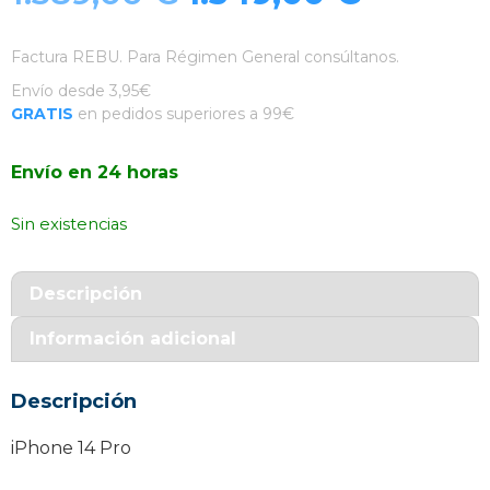
precio
precio
Factura REBU. Para Régimen General consúltanos.
original
actual
Envío desde 3,95€
GRATIS
en pedidos superiores a 99€
era:
es:
Envío en 24 horas
1.389,00 €.
1.349,00
Sin existencias
Descripción
Información adicional
Descripción
iPhone 14 Pro