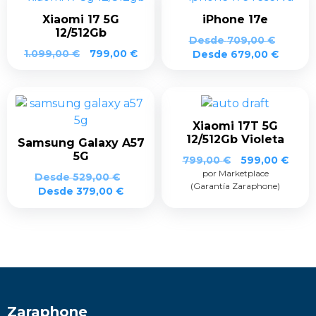
Xiaomi 17 5G
iPhone 17e
12/512Gb
Desde
709,00
€
1.099,00
€
799,00
€
Desde
679,00
€
Xiaomi 17T 5G
12/512Gb Violeta
Samsung Galaxy A57
5G
El
El
799,00
€
599,00
€
por Marketplace
precio
prec
Desde
529,00
€
(Garantía Zaraphone)
original
actua
Desde
379,00
€
era:
es:
799,00 €.
599,0
Zaraphone