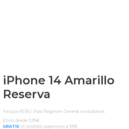
iPhone 14 Amarillo
Reserva
Factura REBU. Para Régimen General consúltanos.
Envío desde 3,95€
GRATIS
en pedidos superiores a 99€