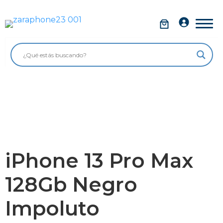
Saltar
al
Móviles
contenido
Impolutos
Relojes
Tablets
Ordenadores
Audio
iPhone 13 Pro Max
Accesorios
128Gb Negro
Garantía Zaraphone
Impoluto