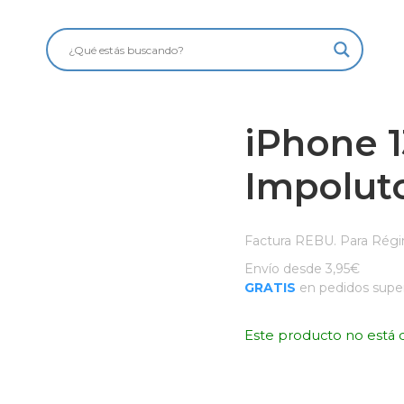
iPhone 1
Impolut
Factura REBU. Para Régi
Envío desde 3,95€
GRATIS
en pedidos super
Este producto no está 