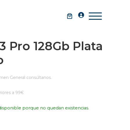
3 Pro 128Gb Plata
o
men General consúltanos.
iores a 99€
disponible porque no quedan existencias.