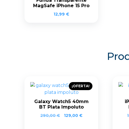
Funda Transparente
MagSafe iPhone 15 Pro
12,99
€
Prod
¡OFERTA!
Galaxy Watch5 40mm
i
BT Plata Impoluto
290,00
€
129,00
€