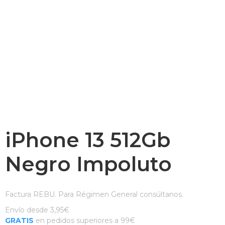
iPhone 13 512Gb
Negro Impoluto
Factura REBU. Para Régimen General consúltanos.
Envío desde 3,95€
GRATIS
en pedidos superiores a 99€