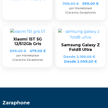
El
El
799,00
€
599,00
€
por Marketplace
precio
prec
(Garantía Zaraphone)
original
actua
era:
es:
799,00 €.
599,0
Xiaomi 15T 5G
12/512Gb Gris
Samsung Galaxy Z
Fold8 Ultra
El
El
699,00
€
479,00
€
por Marketplace
precio
precio
Desde
2.199,00
€
(Garantía Zaraphone)
original
actual
Desde
2.099,00
€
era:
es:
699,00 €.
479,00 €.
Zaraphone