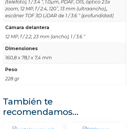
(telefoto), 1 / 3.4 ", 1.0µm, PDAF, OIS, óptico 2.5x
zoom, 12 MP, f / 2.4, 120˚, 13 mm (ultraancho),,
escáner TOF 3D LiDAR de 1 / 3.6 " (profundidad)
Cámara delantera
12 MP, f / 2.2, 23 mm (ancho), 1 / 3.6 "
Dimensiones
160,8 x 78,1 x 7,4 mm
Peso
228 gr
También te
recomendamos…