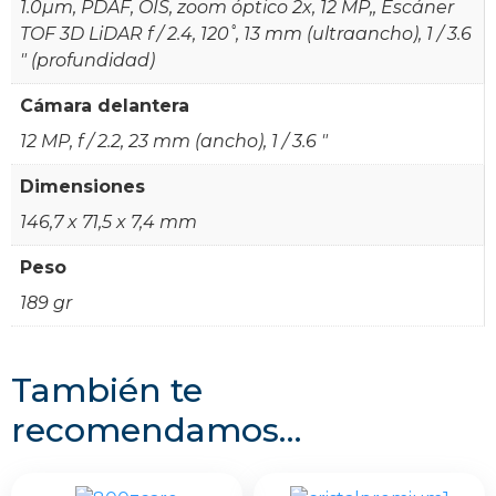
1.0µm, PDAF, OIS, zoom óptico 2x, 12 MP,, Escáner
TOF 3D LiDAR f / 2.4, 120˚, 13 mm (ultraancho), 1 / 3.6
" (profundidad)
Cámara delantera
12 MP, f / 2.2, 23 mm (ancho), 1 / 3.6 "
Dimensiones
146,7 x 71,5 x 7,4 mm
Peso
189 gr
También te
recomendamos…