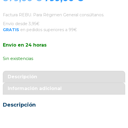
precio
precio
Factura REBU. Para Régimen General consúltanos.
original
actual
Envío desde 3,95€
GRATIS
en pedidos superiores a 99€
era:
es:
Envío en 24 horas
879,00 €.
799,00 €.
Sin existencias
Descripción
Información adicional
Descripción