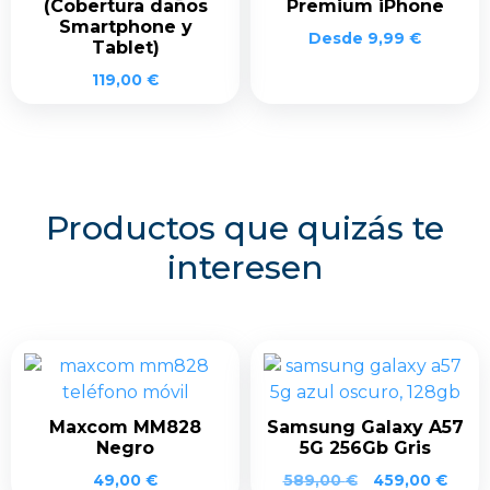
(Cobertura daños
Premium iPhone
Smartphone y
Desde
9,99
€
Tablet)
119,00
€
Productos que quizás te
interesen
Maxcom MM828
Samsung Galaxy A57
Negro
5G 256Gb Gris
El
El
49,00
€
589,00
€
459,00
€