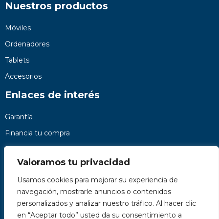
Nuestros productos
Móviles
Ordenadores
Tablets
Accesorios
Enlaces de interés
Garantía
Financia tu compra
Preguntas frecuentes
Valoramos tu privacidad
Nosotros
Usamos cookies para mejorar su experiencia de
Contacto
navegación, mostrarle anuncios o contenidos
Páginas legales
personalizados y analizar nuestro tráfico. Al hacer clic
Kit Digital
en “Aceptar todo” usted da su consentimiento a