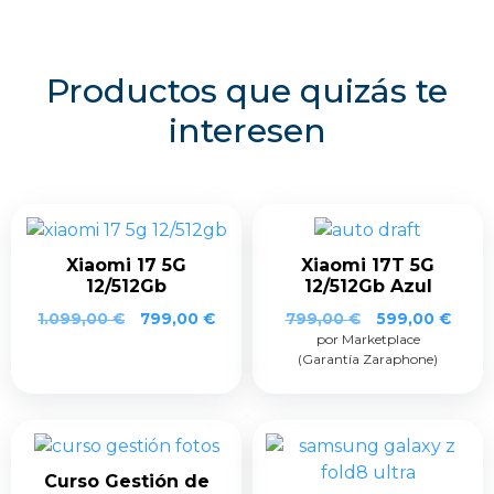
Productos que quizás te
interesen
Xiaomi 17 5G
Xiaomi 17T 5G
12/512Gb
12/512Gb Azul
El
El
1.099,00
€
799,00
€
799,00
€
599,00
€
por Marketplace
precio
prec
(Garantía Zaraphone)
original
actua
era:
es:
799,00 €.
599,0
Curso Gestión de