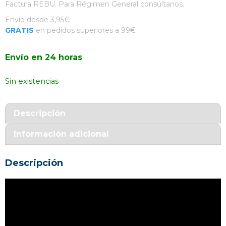
Factura REBU. Para Régimen General consúltanos.
Envío desde 3,95€
GRATIS
en pedidos superiores a 99€
Envío en 24 horas
Sin existencias
Descripción
Información adicional
Descripción