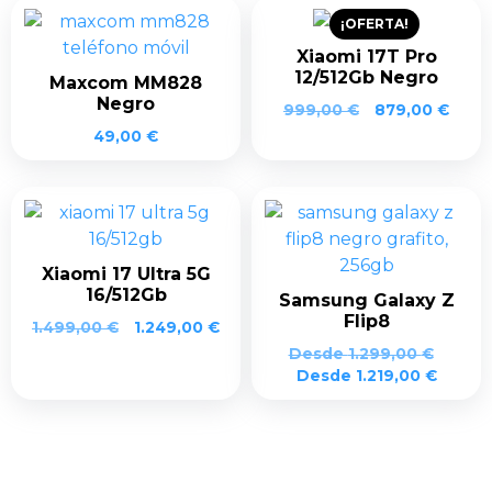
¡OFERTA!
Xiaomi 17T Pro
12/512Gb Negro
Maxcom MM828
Negro
El
El
999,00
€
879,00
€
precio
prec
49,00
€
original
actua
era:
es:
999,00 €.
879,0
Xiaomi 17 Ultra 5G
16/512Gb
Samsung Galaxy Z
Flip8
1.499,00
€
1.249,00
€
Desde
1.299,00
€
Desde
1.219,00
€