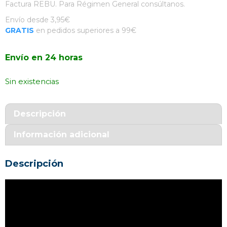
Factura REBU. Para Régimen General consúltanos.
Envío desde 3,95€
GRATIS
en pedidos superiores a 99€
Envío en 24 horas
Sin existencias
Descripción
Información adicional
Descripción