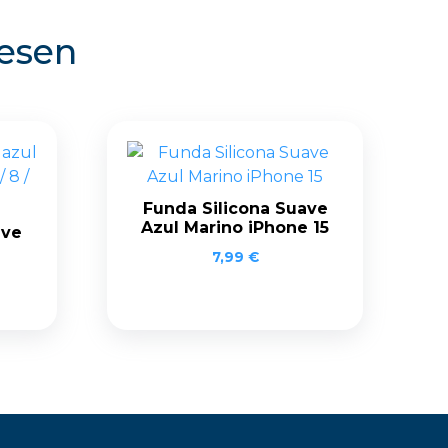
resen
Funda Silicona Suave
Azul Marino iPhone 15
ave
7,99
€