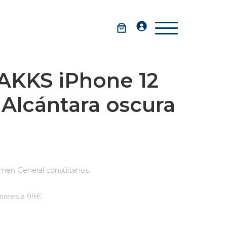
AKKS iPhone 12
Alcántara oscura
men General consúltanos.
iores a 99€