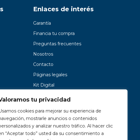
s
Enlaces de interés
Garantía
Financia tu compra
Preguntas frecuentes
Nosotros
Contacto
Páginas legales
Kit Digital
Valoramos tu privacidad
Usamos cookies para mejorar su experiencia de
navegación, mostrarle anuncios o contenidos
personalizados y analizar nuestro tráfico. Al hacer clic
en “Aceptar todo” usted da su consentimiento a