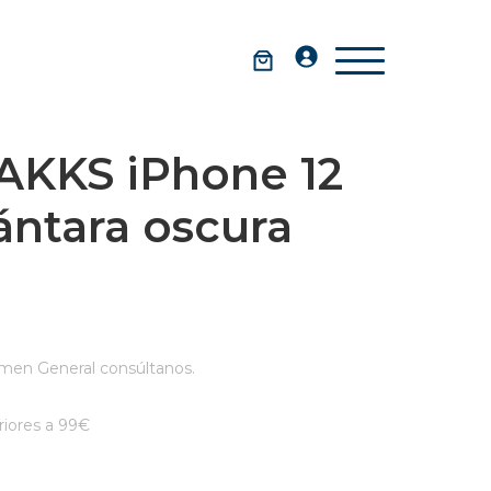
AKKS iPhone 12
ántara oscura
men General consúltanos.
iores a 99€