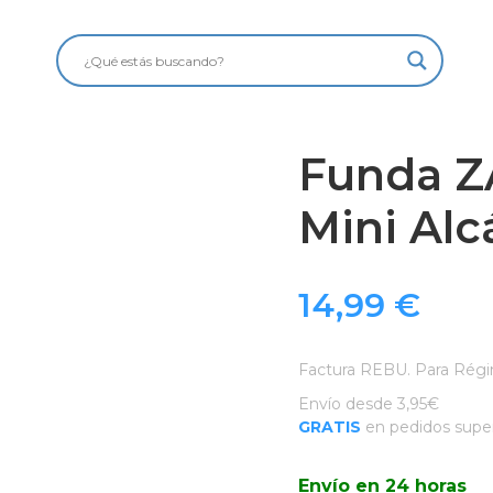
Funda Z
Mini Alc
14,99
€
Factura REBU. Para Régi
Envío desde 3,95€
GRATIS
en pedidos super
Envío en 24 horas