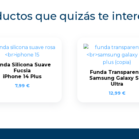
uctos que quizás te inte
nda Silicona Suave
Fucsia
Funda Transparen
iPhone 14 Plus
Samsung Galaxy S
Ultra
7,99
€
12,99
€