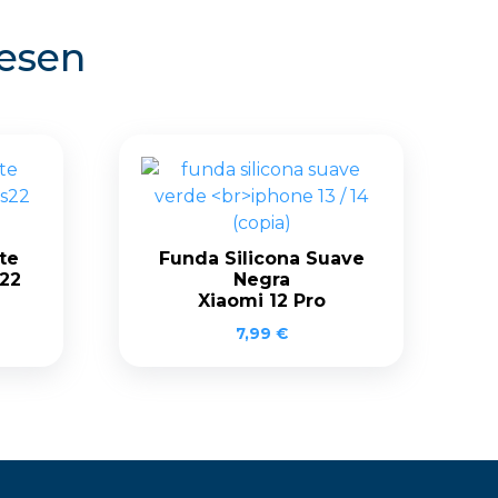
resen
te
Funda Silicona Suave
22
Negra
Xiaomi 12 Pro
7,99
€