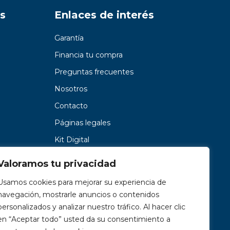
s
Enlaces de interés
Garantía
Financia tu compra
Preguntas frecuentes
Nosotros
Contacto
Páginas legales
Kit Digital
Valoramos tu privacidad
Usamos cookies para mejorar su experiencia de
navegación, mostrarle anuncios o contenidos
personalizados y analizar nuestro tráfico. Al hacer clic
en “Aceptar todo” usted da su consentimiento a