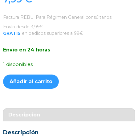
Factura REBU. Para Régimen General consúltanos.
Envío desde 3,95€
GRATIS
en pedidos superiores a 99€
Envío en 24 horas
1 disponibles
Funda
Añadir al carrito
Silicona
Suave
Turquesa
Samsung
Galaxy
Descripción
S22
cantidad
Descripción