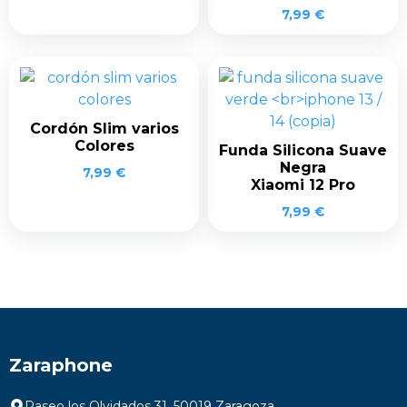
7,99
€
Cordón Slim varios
Colores
Funda Silicona Suave
Negra
7,99
€
Xiaomi 12 Pro
7,99
€
Zaraphone
Paseo los Olvidados 31, 50019 Zaragoza