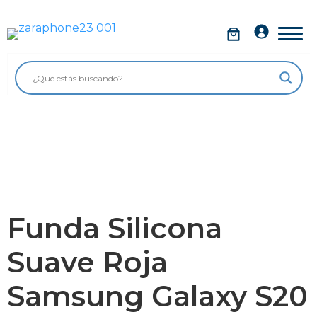
Saltar
al
Móviles
contenido
Impolutos
Relojes
Tablets
Ordenadores
Audio
Funda Silicona
Accesorios
Suave Roja
Garantía Zaraphone
Samsung Galaxy S20