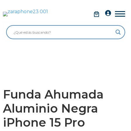
Saltar
al
Móviles
contenido
Impolutos
Relojes
Tablets
Ordenadores
Audio
Funda Ahumada
Accesorios
Aluminio Negra
Garantía Zaraphone
iPhone 15 Pro