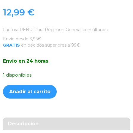
12,99
€
Factura REBU. Para Régimen General consúltanos.
Envío desde 3,95€
GRATIS
en pedidos superiores a 99€
Envío en 24 horas
1 disponibles
Funda
Añadir al carrito
Ahumada
Aluminio
Negra
iPhone
15
Descripción
Pro