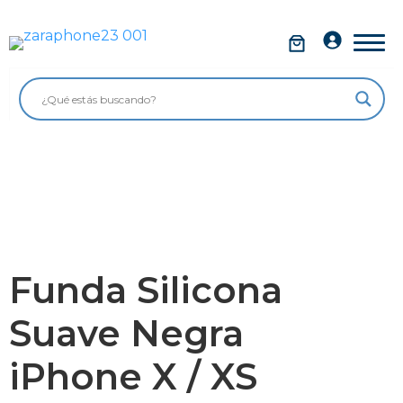
Saltar
al
Móviles
contenido
Impolutos
Relojes
Tablets
Ordenadores
Audio
Funda Silicona
Accesorios
Suave Negra
Garantía Zaraphone
iPhone X / XS