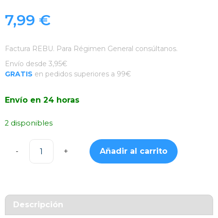
7,99
€
Factura REBU. Para Régimen General consúltanos.
Envío desde 3,95€
GRATIS
en pedidos superiores a 99€
Envío en 24 horas
2 disponibles
Añadir al carrito
Funda
Silicona
Suave
Negra
iPhone
Descripción
X