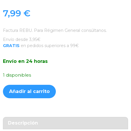
7,99
€
Factura REBU. Para Régimen General consúltanos.
Envío desde 3,95€
GRATIS
en pedidos superiores a 99€
Envío en 24 horas
1 disponibles
Funda
Añadir al carrito
Silicona
Suave
Lila
Samsung
Galaxy
Descripción
S21