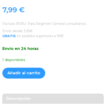
7,99
€
Factura REBU. Para Régimen General consúltanos.
Envío desde 3,95€
GRATIS
en pedidos superiores a 99€
Envío en 24 horas
1 disponibles
Funda
Añadir al carrito
Silicona
Suave
Granate
iPhone
7
Descripción
/