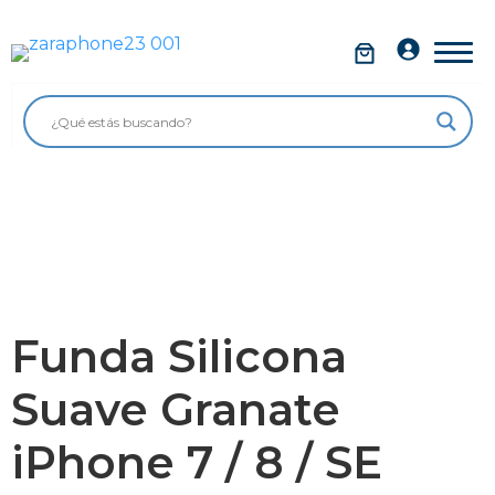
Saltar
al
Móviles
contenido
Impolutos
Relojes
Tablets
Ordenadores
Audio
Funda Silicona
Accesorios
Suave Granate
Garantía Zaraphone
iPhone 7 / 8 / SE