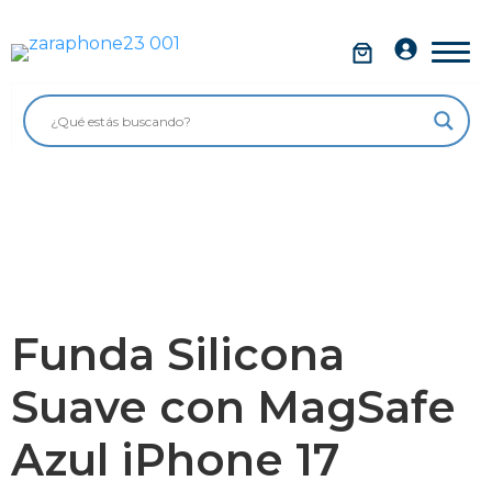
Saltar
al
Móviles
contenido
Impolutos
Relojes
Tablets
Ordenadores
Audio
Funda Silicona
Accesorios
Suave con MagSafe
Garantía Zaraphone
Azul iPhone 17