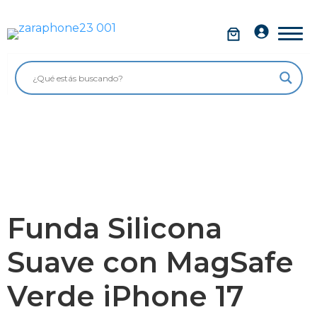
Saltar
al
Móviles
contenido
Impolutos
Relojes
Tablets
Ordenadores
Audio
Funda Silicona
Accesorios
Suave con MagSafe
Garantía Zaraphone
Verde iPhone 17