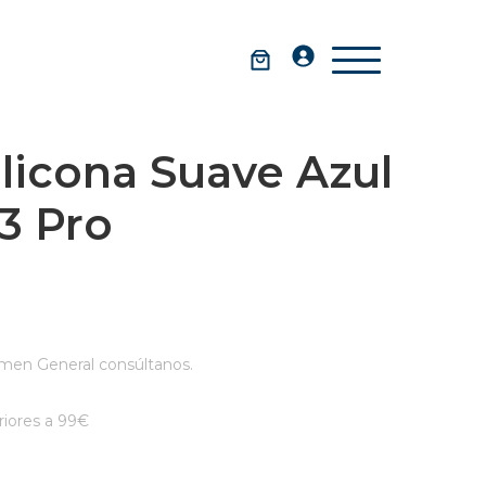
licona Suave Azul
3 Pro
men General consúltanos.
iores a 99€