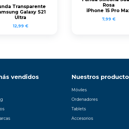
Rosa
unda Transparente
iPhone 15 Pro Ma
amsung Galaxy S21
Ultra
7,99
€
12,99
€
más vendidos
Nuestros producto
Móviles
g
Ordenadores
os
Tablets
arcas
Accesorios