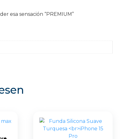
erder esa sensación “PREMIUM”
resen
ave