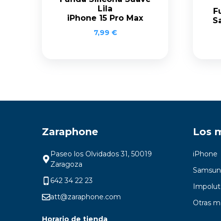
Lila
F
iPhone 15 Pro Max
S
7,99
€
Zaraphone
Los 
Paseo los Olvidados 31, 50019
iPhone
Zaragoza
Samsun
642 34 22 23
Impolut
att@zaraphone.com
Otras m
Horario de tienda