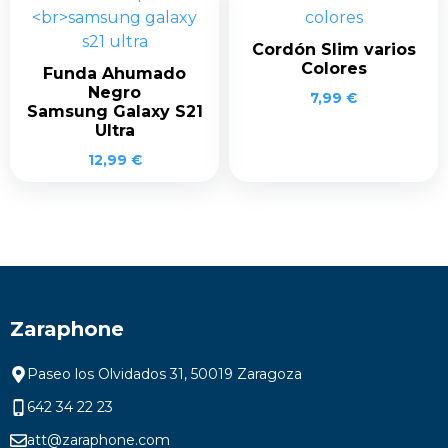
Cordón Slim varios
Colores
Funda Ahumado
Negro
7,99
€
Samsung Galaxy S21
Ultra
12,99
€
Zaraphone
Paseo los Olvidados 31, 50019 Zaragoza
642 34 22 23
att@zaraphone.com