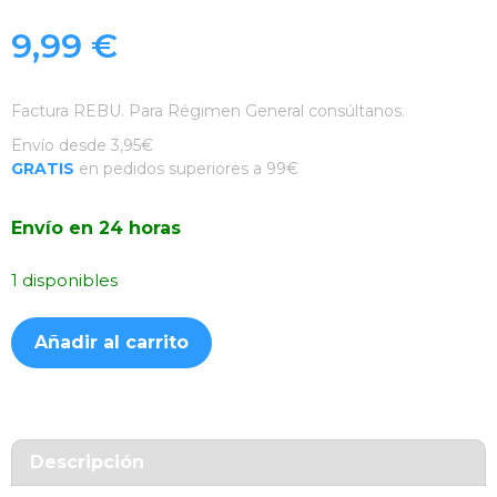
9,99
€
Factura REBU. Para Régimen General consúltanos.
Envío desde 3,95€
GRATIS
en pedidos superiores a 99€
Envío en 24 horas
1 disponibles
Funda
Añadir al carrito
Efecto
Ondulada
Plateada
iPhone
13/14
Descripción
cantidad