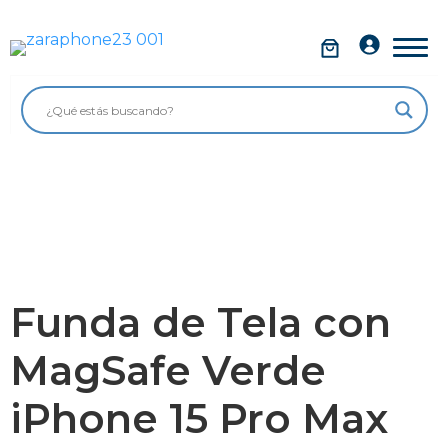
Saltar
al
Móviles
contenido
Impolutos
Relojes
Tablets
Ordenadores
Audio
Funda de Tela con
Accesorios
MagSafe Verde
Garantía Zaraphone
iPhone 15 Pro Max