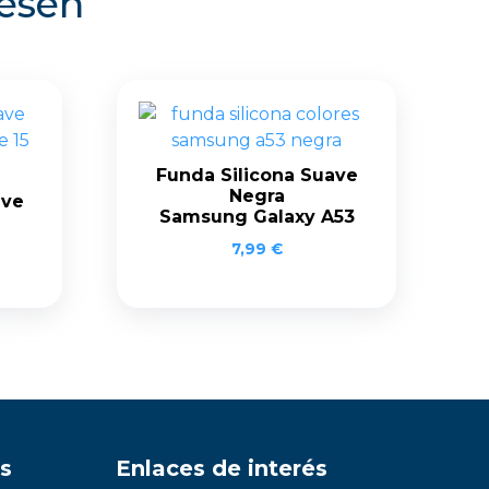
resen
Funda Silicona Suave
Negra
ave
Samsung Galaxy A53
7,99
€
s
Enlaces de interés