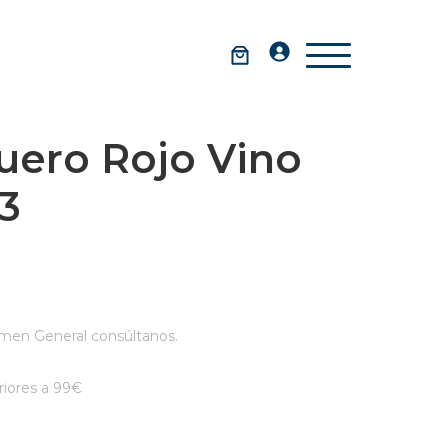
uero Rojo Vino
3
men General consúltanos.
iores a 99€