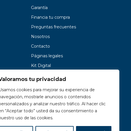
Garantía
Financia tu compra
Preguntas frecuentes
Nosotros
Contacto
Páginas legales
Kit Digital
Valoramos tu privacidad
Usamos cookies para mejorar su experiencia de
navegación, mostrarle anuncios o contenidos
personalizados y analizar nuestro tráfico. Al hacer clic
en “Aceptar todo” usted da su consentimiento a
nuestro uso de las cookies.