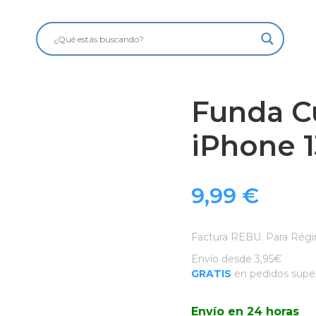
Funda C
iPhone 1
9,99
€
Factura REBU. Para Régi
Envío desde 3,95€
GRATIS
en pedidos super
Envío en 24 horas