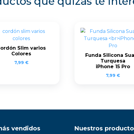
uctos que quizás te inte
ordón Slim varios
Colores
Funda Silicona Su
Turquesa
7,99
€
iPhone 15 Pro
7,99
€
más vendidos
Nuestros producto