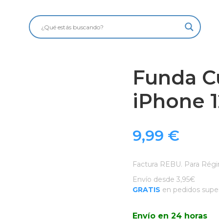
Funda C
iPhone 1
9,99
€
Factura REBU. Para Régi
Envío desde 3,95€
GRATIS
en pedidos super
Envío en 24 horas