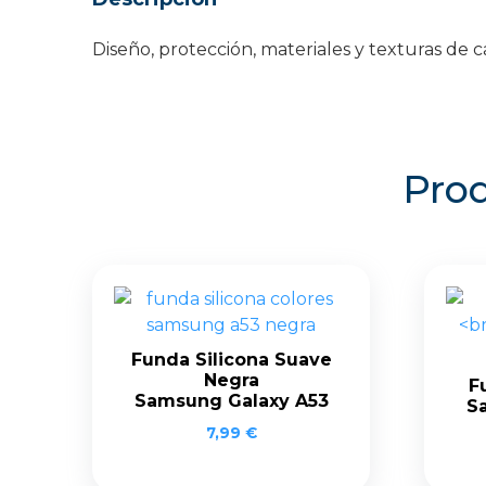
Diseño, protección, materiales y texturas d
Prod
Funda Silicona Suave
Negra
F
Samsung Galaxy A53
S
7,99
€