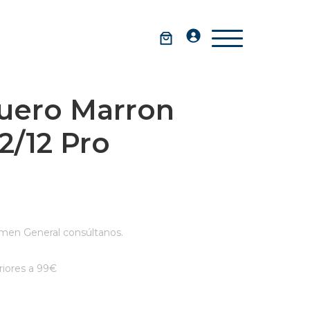
uero Marron
2/12 Pro
men General consúltanos.
iores a 99€