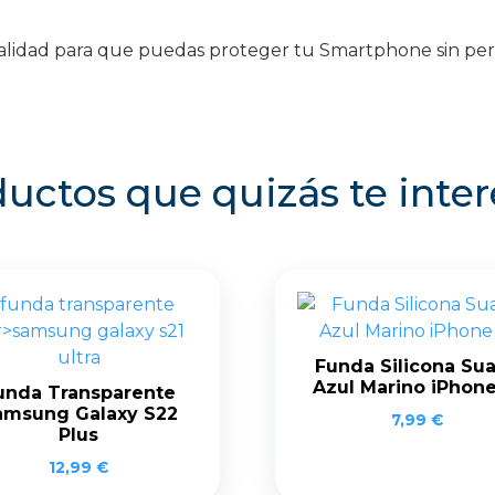
e calidad para que puedas proteger tu Smartphone sin p
uctos que quizás te inte
Funda Silicona Su
Azul Marino iPhone
unda Transparente
amsung Galaxy S22
7,99
€
Plus
12,99
€