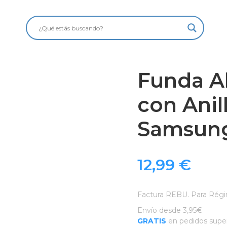
Funda 
con Anil
Samsung
12,99
€
Factura REBU. Para Régi
Envío desde 3,95€
GRATIS
en pedidos super