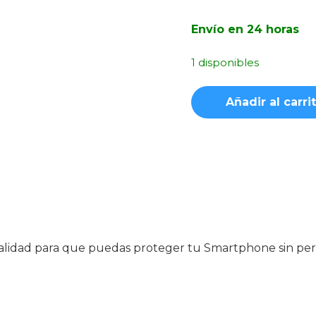
Envío en 24 horas
1 disponibles
Funda
Añadir al carri
Ahumada
Negra
con
Anilla
Samsung
Galaxy
A40
cantidad
e calidad para que puedas proteger tu Smartphone sin p