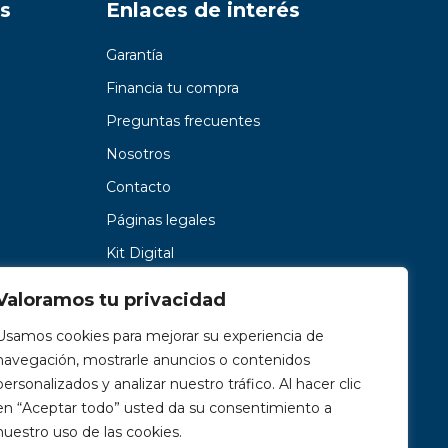
s
Enlaces de interés
Garantía
Financia tu compra
Preguntas frecuentes
Nosotros
Contacto
Páginas legales
Kit Digital
Valoramos tu privacidad
Usamos cookies para mejorar su experiencia de
navegación, mostrarle anuncios o contenidos
personalizados y analizar nuestro tráfico. Al hacer clic
en “Aceptar todo” usted da su consentimiento a
nuestro uso de las cookies.