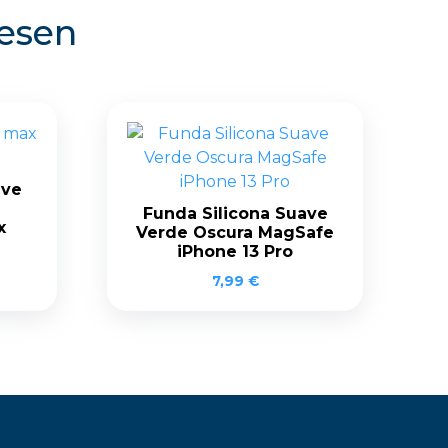
resen
ave
Funda Silicona Suave
x
Verde Oscura MagSafe
iPhone 13 Pro
7,99
€