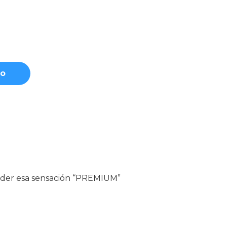
to
erder esa sensación “PREMIUM”