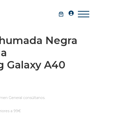
Ahumada Negra
la
 Galaxy A40
men General consúltanos.
iores a 99€