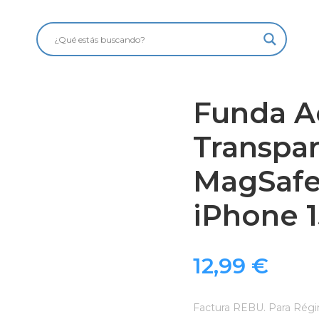
Funda Ac
Transpa
MagSafe
iPhone 
12,99
€
Factura REBU. Para Régi