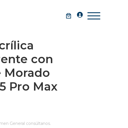
rílica
rente con
 Morado
15 Pro Max
men General consúltanos.