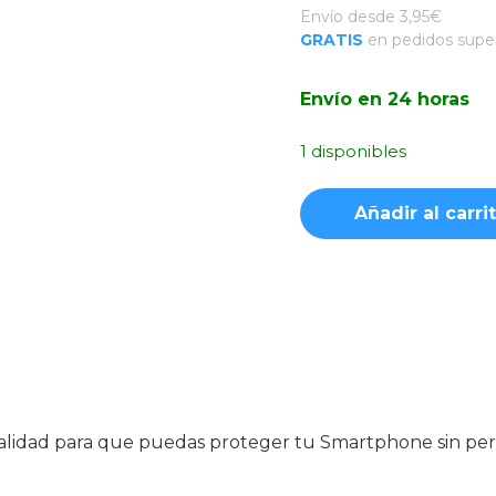
Envío desde 3,95€
GRATIS
en pedidos super
Envío en 24 horas
1 disponibles
Funda
Añadir al carri
Acrílica
Transparente
con
MagSafe
Morado
iPhone
15
Pro
Max
e calidad para que puedas proteger tu Smartphone sin p
cantidad