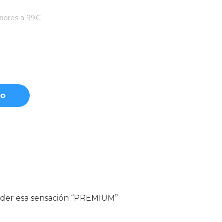
iores a 99€
to
erder esa sensación “PREMIUM”