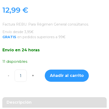
12,99
€
Factura REBU. Para Régimen General consúltanos.
Envío desde 3,95€
GRATIS
en pedidos superiores a 99€
Envío en 24 horas
11 disponibles
Añadir al carrito
Funda
Transparente
Rígida
iPhone
15
Descripción
Pro