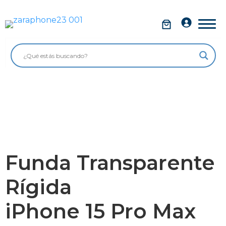
Saltar
al
Móviles
contenido
Impolutos
Relojes
Tablets
Ordenadores
Audio
Funda Transparente
Accesorios
Rígida
Garantía Zaraphone
iPhone 15 Pro Max