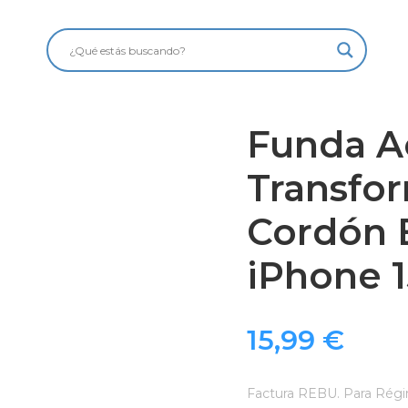
Funda Ac
Transfo
Cordón 
iPhone 
15,99
€
Factura REBU. Para Régi