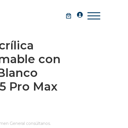
rílica
rmable con
Blanco
15 Pro Max
men General consúltanos.