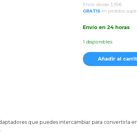
Envío desde 3,95€
GRATIS
en pedidos super
Envío en 24 horas
1 disponibles
Funda
Añadir al carri
Acrílica
Transformable
con
Cordón
Blanco
iPhone
15
Pro
Max
ptadores que puedes intercambiar para convertirla en 
cantidad
.