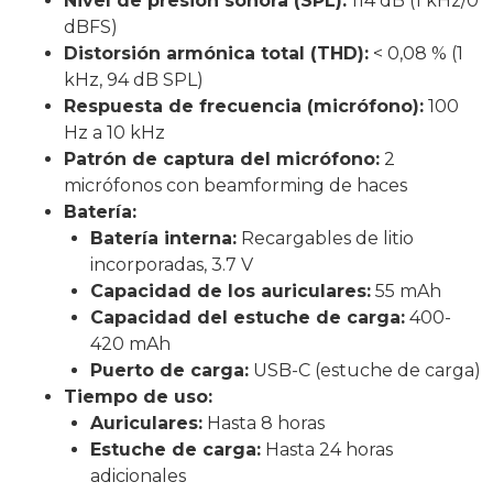
Nivel de presión sonora (SPL):
114 dB (1 kHz/0
dBFS)
Distorsión armónica total (THD):
< 0,08 % (1
kHz, 94 dB SPL)
Respuesta de frecuencia (micrófono):
100
Hz a 10 kHz
Patrón de captura del micrófono:
2
micrófonos con beamforming de haces
Batería:
Batería interna:
Recargables de litio
incorporadas, 3.7 V
Capacidad de los auriculares:
55 mAh
Capacidad del estuche de carga:
400-
420 mAh
Puerto de carga:
USB-C (estuche de carga)
Tiempo de uso:
Auriculares:
Hasta 8 horas
Estuche de carga:
Hasta 24 horas
adicionales