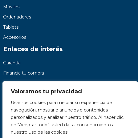
Móviles
Ordenadores
Tablets
Accesorios
Enlaces de interés
Garantía
Financia tu compra
Preguntas frecuentes
Valoramos tu privacidad
Nosotros
Usamos cookies para mejorar su experiencia de
Contacto
navegación, mostrarle anuncios o contenidos
Páginas legales
personalizados y analizar nuestro tráfico. Al hacer clic
Kit Digital
en “Aceptar todo” usted da su consentimiento a
nuestro uso de las cookies.