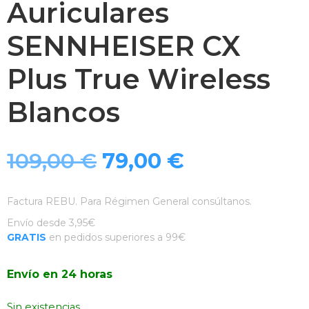
Auriculares
SENNHEISER CX
Plus True Wireless
Blancos
El
El
109,00
€
79,00
€
precio
precio
Factura REBU. Para Régimen General consúltanos.
original
actual
Envío desde 3,95€
GRATIS
en pedidos superiores a 99€
era:
es:
Envío en 24 horas
109,00 €.
79,00 €.
Sin existencias