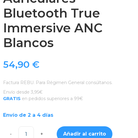
Bluetooth True
Immersive ANC
Blancos
54,90
€
Factura REBU. Para Régimen General consúltanos.
Envío desde 3,95€
GRATIS
en pedidos superiores a 99€
Envío de 2 a 4 días
Añadir al carrito
Auriculares