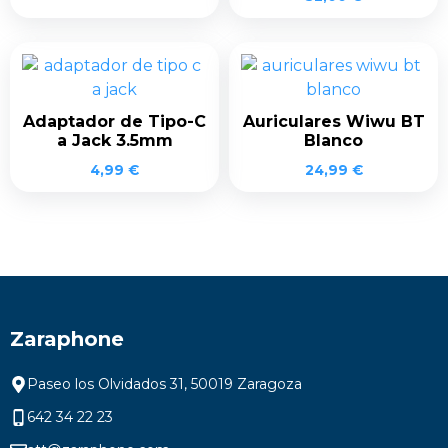
Adaptador de Tipo-C
Auriculares Wiwu BT
a Jack 3.5mm
Blanco
4,99
€
24,99
€
Zaraphone
Paseo los Olvidados 31, 50019 Zaragoza
642 34 22 23