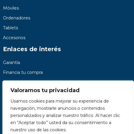
Móviles
Ordenadores
Tablets
Accesorios
Enlaces de interés
Garantía
Financia tu compra
Preguntas frecuentes
Valoramos tu privacidad
Nosotros
Usamos cookies para mejorar su experiencia de
Contacto
navegación, mostrarle anuncios o contenidos
Páginas legales
personalizados y analizar nuestro tráfico. Al hacer clic
Kit Digital
en “Aceptar todo” usted da su consentimiento a
nuestro uso de las cookies.