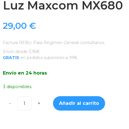
Luz Maxcom MX680
29,00
€
Factura REBU. Para Régimen General consúltanos.
Envío desde 3,95€
GRATIS
en pedidos superiores a 99€
Envío en 24 horas
3 disponibles
Añadir al carrito
Altavoz
portátil
con
Luz