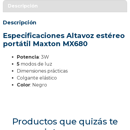
Maxcom
Descripción
MX680
cantidad
Descripción
Especificaciones Altavoz estéreo
portátil Maxton MX680
Potencia
: 3W
5
modos de luz
Dimensiones prácticas
Colgante elástico
Color
: Negro
Productos que quizás te