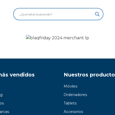
más vendidos
Nuestros producto
Móviles
g
Ordenadores
os
Tablets
arcas
Accesorios