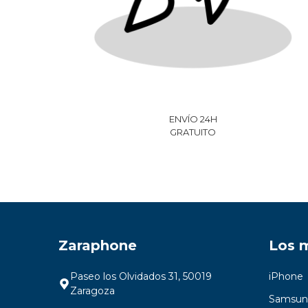
Garantía Zaraphone
ENVÍO 24H
GRATUITO
Zaraphone
Los 
Paseo los Olvidados 31, 50019
iPhone
Zaragoza
Samsun