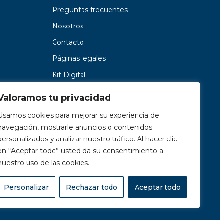
Preguntas frecuentes
Nosotros
Contacto
Páginas legales
Kit Digital
Valoramos tu privacidad
Usamos cookies para mejorar su experiencia de
navegación, mostrarle anuncios o contenidos
personalizados y analizar nuestro tráfico. Al hacer clic
en “Aceptar todo” usted da su consentimiento a
nuestro uso de las cookies.
Personalizar
Rechazar todo
Aceptar todo