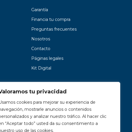
Garantía
Financia tu compra
Preguntas frecuentes
Nosotros
Contacto
Páginas legales
Kit Digital
Valoramos tu privacidad
Usamos cookies para mejorar su experiencia de
navegación, mostrarle anuncios o contenidos
personalizados y analizar nuestro tráfico. Al hacer clic
en “Aceptar todo” usted da su consentimiento a
nuestro uso de las cookies.