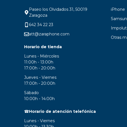
Garantía Zaraphone
Paseo los Olvidados 31, 50019
iPhone
Zaragoza
Samsun
642 34 22 23
Impolut
att@zaraphone.com
Otras m
Horario de tienda
Lunes - Miércoles
11:00h - 13:00h
17:00h - 20:00h
Jueves - Viernes
17:00h - 20:00h
Sábado
10:00h - 14:00h
☎
Horario de atención telefónica
Lunes - Viernes
10:00h - 13:30h