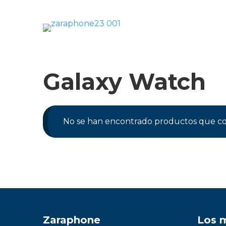
Saltar
al
contenido
Móviles
Galaxy Watch
Impolutos
Relojes
No se han encontrado productos que coi
Tablets
Ordenadores
Audio
Accesorios
Zaraphone
Los 