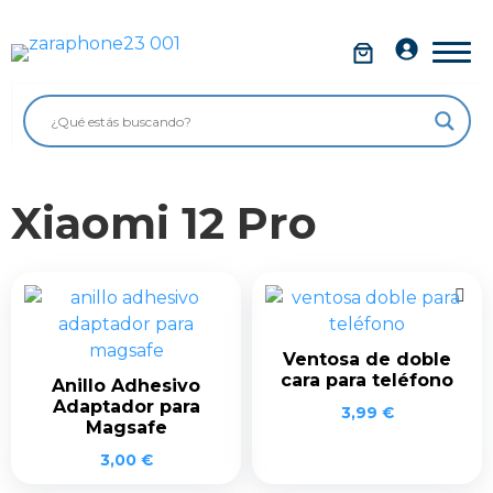
Saltar
al
Móviles
contenido
Impolutos
Relojes
Xiaomi 12 Pro
Tablets
Ordenadores
Audio
Accesorios
Ventosa de doble
cara para teléfono
Anillo Adhesivo
Garantía Zaraphone
Adaptador para
3,99
€
Magsafe
3,00
€