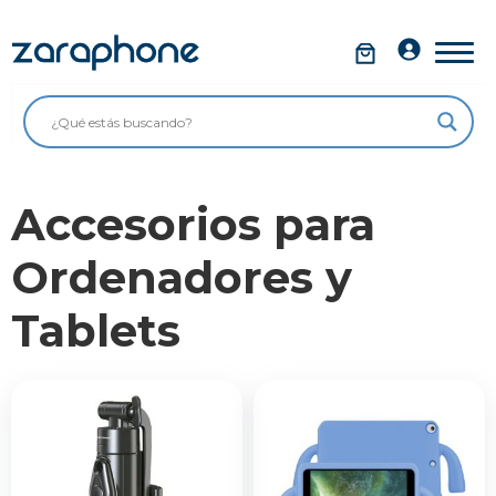
Saltar
al
Móviles
contenido
Impolutos
Relojes
Accesorios para
Tablets
Ordenadores
Ordenadores y
Audio
Tablets
Accesorios
Garantía Zaraphone