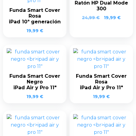
Ratón HP Dual Mode
300
Funda Smart Cover
Rosa
El
El
24,99
€
19,99
€
iPad 10ª generación
precio
precio
original
actual
19,99
€
era:
es:
24,99 €.
19,99 €
Funda Smart Cover
Funda Smart Cover
Negro
Rosa
iPad Air y Pro 11″
iPad Air y Pro 11″
19,99
€
19,99
€