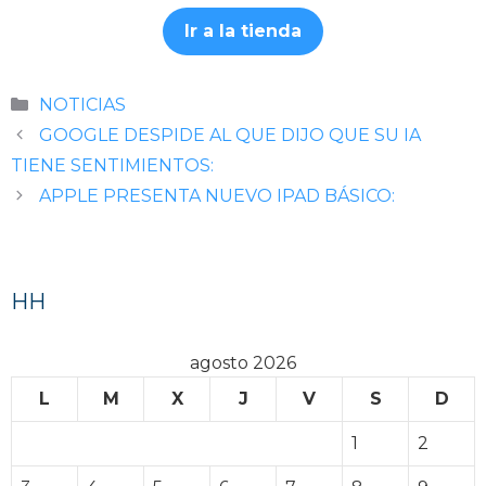
Ir a la tienda
Categorías
NOTICIAS
GOOGLE DESPIDE AL QUE DIJO QUE SU IA
TIENE SENTIMIENTOS:
APPLE PRESENTA NUEVO IPAD BÁSICO:
HH
agosto 2026
L
M
X
J
V
S
D
1
2