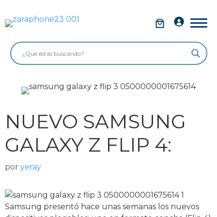
Saltar
al
Móviles
contenido
Impolutos
Relojes
Tablets
Ordenadores
NUEVO SAMSUNG
Audio
GALAXY Z FLIP 4:
Accesorios
por
yeray
Garantía Zaraphone
Samsung presentó hace unas semanas los nuevos