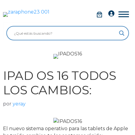
Saltar
al
Móviles
contenido
Impolutos
Relojes
Tablets
Ordenadores
IPAD OS 16 TODOS
Audio
LOS CAMBIOS:
Accesorios
por
yeray
Garantía Zaraphone
El nuevo sistema operativo para las tablets de Apple