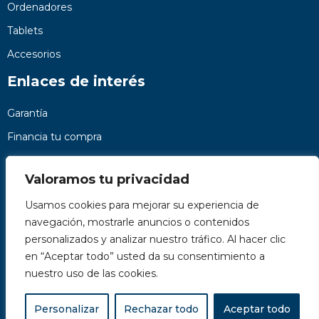
Ordenadores
Tablets
Accesorios
Enlaces de interés
Garantía
Financia tu compra
Preguntas frecuentes
Valoramos tu privacidad
Nosotros
Usamos cookies para mejorar su experiencia de
Contacto
navegación, mostrarle anuncios o contenidos
Páginas legales
personalizados y analizar nuestro tráfico. Al hacer clic
Kit Digital
en “Aceptar todo” usted da su consentimiento a
nuestro uso de las cookies.
Personalizar
Rechazar todo
Aceptar todo