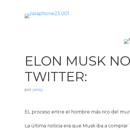
Saltar
al
contenido
Móviles
Impolutos
ELON MUSK NO
Relojes
TWITTER:
Tablets
por
yeray
Ordenadores
Audio
EL proceso entre el hombre más rico del mundo
Accesorios
La última noticia era que Musk iba a comprar