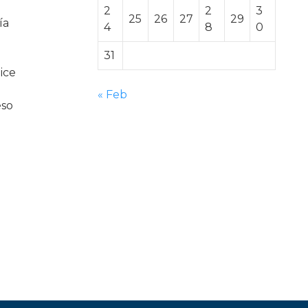
2
2
3
25
26
27
29
ía
4
8
0
31
ice
« Feb
eso
u