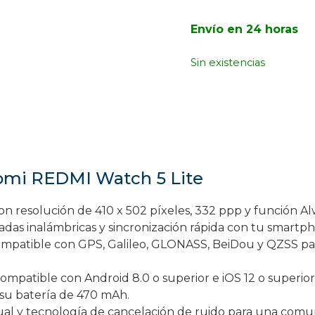
Envío en 24 horas
Sin existencias
aomi REDMI Watch 5 Lite
on resolución de 410 x 502 píxeles, 332 ppp y función Al
adas inalámbricas y sincronización rápida con tu smartp
mpatible con GPS, Galileo, GLONASS, BeiDou y QZSS para 
ompatible con Android 8.0 o superior e iOS 12 o superior
 su batería de 470 mAh.
al y tecnología de cancelación de ruido para una comun