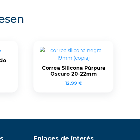
resen
ado
Correa Silicona Púrpura
Oscuro 20-22mm
12,99
€
s
Enlaces de interés