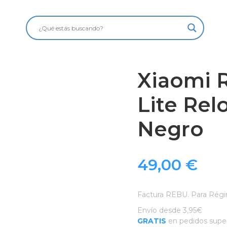
Xiaomi 
Lite Rel
Negro
49,00
€
Factura REBU. Para Régi
Envío desde 3,95€
GRATIS
en pedidos super