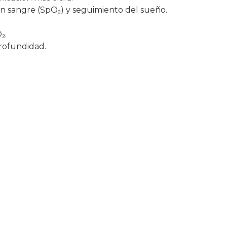
n sangre (SpO₂) y seguimiento del sueño.
₂.
profundidad.