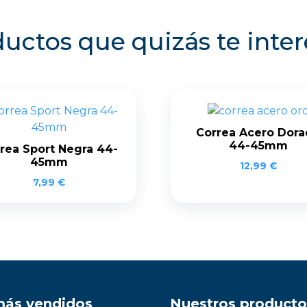
uctos que quizás te inte
Correa Acero Dor
44-45mm
rea Sport Negra 44-
45mm
12,99
€
7,99
€
más vendidos
Nuestros producto