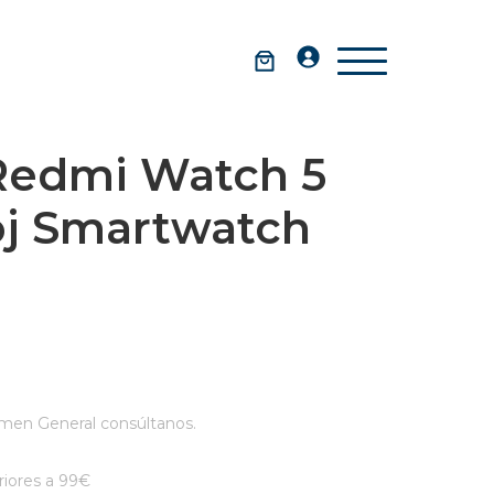
Redmi Watch 5
oj Smartwatch
men General consúltanos.
iores a 99€