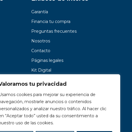
Garantía
Financia tu compra
Preguntas frecuentes
Nosotros
Contacto
Páginas legales
Kit Digital
Valoramos tu privacidad
Usamos cookies para mejorar su experiencia de
navegación, mostrarle anuncios o contenidos
personalizados y analizar nuestro tráfico. Al hacer clic
en “Aceptar todo” usted da su consentimiento a
nuestro uso de las cookies.